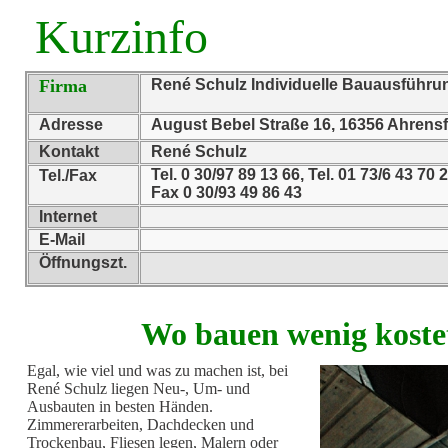
Kurzinfo
Firma
René Schulz Individuelle Bauausführu
Adresse
August Bebel Straße 16, 16356 Ahrensf
Kontakt
René Schulz
Tel. 0 30/97 89 13 66, Tel. 01 73/6 43 70 
Tel./Fax
Fax 0 30/93 49 86 43
Internet
E-Mail
Öffnungszt.
Wo bauen wenig koste
Egal, wie viel und was zu machen ist, bei
René Schulz liegen Neu-, Um- und
Ausbauten in besten Händen.
Zimmererarbeiten, Dachdecken und
Trockenbau, Fliesen legen, Malern oder