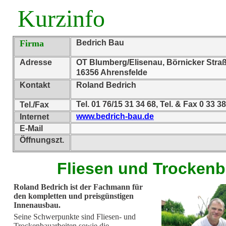
Kurzinfo
Firma
Bedrich Bau
Adresse
OT Blumberg/Elisenau, Börnicker Stra
16356 Ahrensfelde
Kontakt
Roland Bedrich
Tel. 01 76/15 31 34 68, Tel. & Fax 0 33 3
Tel./Fax
www.bedrich-bau.de
Internet
E-Mail
Öffnungszt.
Fliesen und Trocken
Roland Bedrich ist der Fachmann für
den kompletten und preisgünstigen
Innenausbau.
Seine Schwerpunkte sind Fliesen- und
Trockenbauarbeiten sowie die