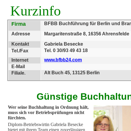
Kurzinfo
Firma
BFBB Buchführung für Berlin und Br
Adresse
Margaritenstraße 8, 16356 Ahrensfelde
Kontakt
Gabriela Besecke
Tel. 0 30/93 49 43 18
Tel./Fax
www.bfbb24.com
Internet
E-Mail
Alt Buch 45, 13125 Berlin
Filiale.
Günstige Buchhaltu
Wer seine Buchhaltung in Ordnung hält,
muss sich vor Betriebsprüfungen nicht
fürchten.
Diplom-Betriebswirtin Gabriela Besecke
bietet mit ihrem Team einen zuverlässigen