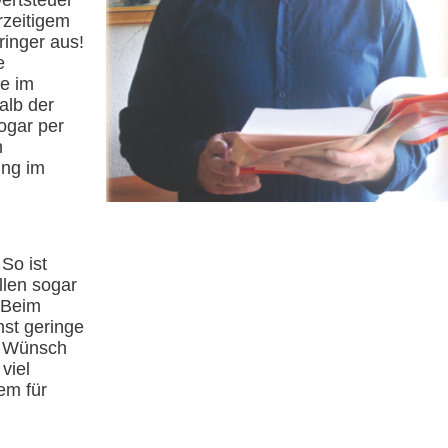
ertsteuer
rzeitigem
ringer aus!
e
me im
alb der
ogar per
n
ng im
So ist
llen sogar
 Beim
hst geringe
d Wünsch
viel
lem für