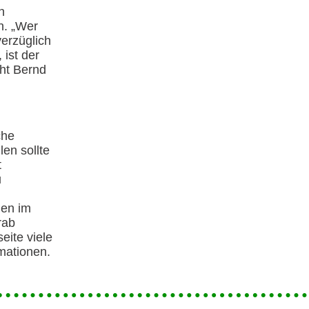
n
n. „Wer
erzüglich
 ist der
ht Bernd
che
len sollte
t
u
gen im
rab
seite viele
mationen.