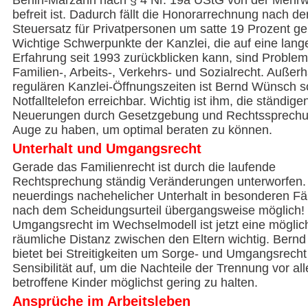
Berlin-Marzahn nach § 4 Nr. 19a UStG von der Mehrw
befreit ist. Dadurch fällt die Honorarrechnung nach de
Steuersatz für Privatpersonen um satte 19 Prozent ge
Wichtige Schwerpunkte der Kanzlei, die auf eine lang
Erfahrung seit 1993 zurückblicken kann, sind Proble
Familien-, Arbeits-, Verkehrs- und Sozialrecht. Außerh
regulären Kanzlei-Öffnungszeiten ist Bernd Wünsch s
Notfalltelefon erreichbar. Wichtig ist ihm, die ständige
Neuerungen durch Gesetzgebung und Rechtssprechu
Auge zu haben, um optimal beraten zu können.
Unterhalt und Umgangsrecht
Gerade das Familienrecht ist durch die laufende
Rechtsprechung ständig Veränderungen unterworfen. 
neuerdings nachehelicher Unterhalt in besonderen Fä
nach dem Scheidungsurteil übergangsweise möglich!
Umgangsrecht im Wechselmodell ist jetzt eine möglic
räumliche Distanz zwischen den Eltern wichtig. Bern
bietet bei Streitigkeiten um Sorge- und Umgangsrecht 
Sensibilität auf, um die Nachteile der Trennung vor al
betroffene Kinder möglichst gering zu halten.
Ansprüche im Arbeitsleben