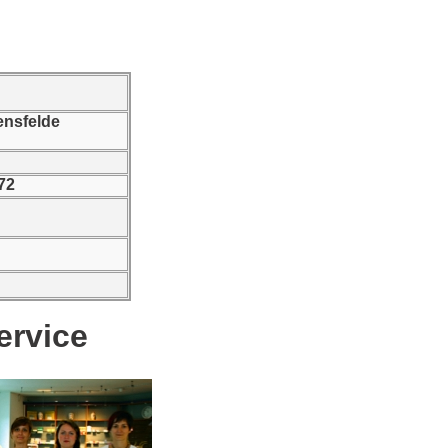
ensfelde
 72
ervice