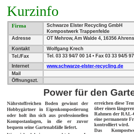
Kurzinfo
Firma
Schwarze Elster Recycling GmbH
Kompostwerk Trappenfelde
Adresse
OT Mehrow, Am Walde 4, 16356 Ahrens
Kontakt
Wolfgang Krech
Tel. 03 33 94/7 00 14 • Fax 03 33 94/5 9
Tel./Fax
Internet
www.schwarze-elster-recycling.de
Mail
Öffnungszt.
Power für den Gart
erreichen diese Te
Nährstoffreichen Boden gewinnt der
über einen längere
Hobbygärtner in Eigenkompostierung
Rahmen der RAL-G
oder holt ihn sich aus professionellen
eine permanente 
Kompostanlagen, in die er zuvor
kontrolliert wird.
bequem seine Gartenabfälle liefert.
Das Kompostwe