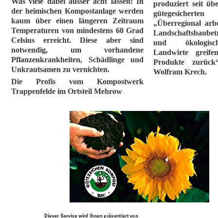
Was viele dabei ausser acht lassen: In
produziert seit ü
der heimischen Kompostanlage werden
gütegesiche
kaum über einen längeren Zeitraum
„Überregional arb
Temperaturen von mindestens 60 Grad
Landschaftsbaube
Celsius erreicht. Diese aber sind
und ökologisch
notwendig, um vorhandene
Landwirte greif
Pflanzenkrankheiten, Schädlinge und
Produkte zurück“
Unkrautsamen zu vernichten.
Wolfram Krech.
Die Profis vom Kompostwerk
Trappenfelde im Ortsteil Mehrow