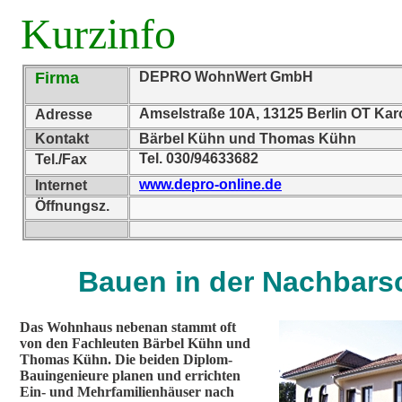
Kurzinfo
Firma
DEPRO WohnWert GmbH
Amselstraße 10A, 13125 Berlin OT Ka
Adresse
Kontakt
Bärbel Kühn und Thomas Kühn
Tel. 030/94633682
Tel./Fax
www.depro-online.de
Internet
Öffnungsz.
Bauen in der Nachbars
Das Wohnhaus nebenan stammt oft
von den Fachleuten Bärbel Kühn und
Thomas Kühn. Die beiden Diplom-
Bauingenieure planen und errichten
Ein- und Mehrfamilienhäuser nach