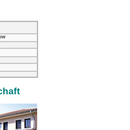
row
chaft