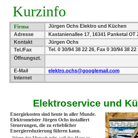
Kurzinfo
Firma
Jürgen Ochs Elektro und Küchen
Adresse
Kastanienallee 17, 16341 Panketal OT
Kontakt
Jürgen Ochs
Tel. 0 30/94 38 22 26, Fax 0 30/94 38 22
Tel./Fax
Öffnungszt.
E-Mail
elektro.ochs@googlemail.com
Internet
Elektroservice und K
Energiekosten sind heute in aller Munde.
Elektromeister Jürgen Ochs installiert
Steuerungen, die zu erheblicher
Energiereduzierung führen kann.
„Wenn der Mensch ruht, soll das Haus es