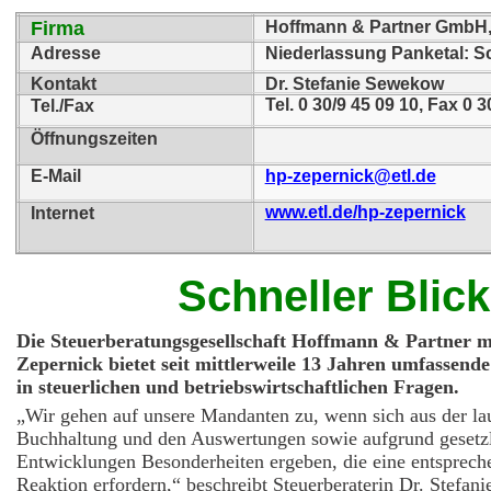
Firma
Hoffmann & Partner GmbH,
Adresse
Niederlassung Panketal: S
Kontakt
Dr. Stefanie Sewekow
Tel. 0 30/9 45 09 10, Fax 0 
Tel./Fax
Öffnungszeiten
E-Mail
hp-zepernick@etl.de
www.etl.de/hp-zepernick
Internet
Schneller Blic
Die Steuerberatungsgesellschaft Hoffmann & Partner mi
Zepernick bietet seit mittlerweile 13 Jahren umfassend
in steuerlichen und betriebswirtschaftlichen Fra
„Wir gehen auf unsere Mandanten zu, wenn sich aus der la
Buchhaltung und den Auswertungen sowie aufgrund gesetzl
Entwicklungen Besonderheiten ergeben, die eine entsprech
Reaktion erfordern,“ beschreibt Steuerberaterin Dr. Stefa