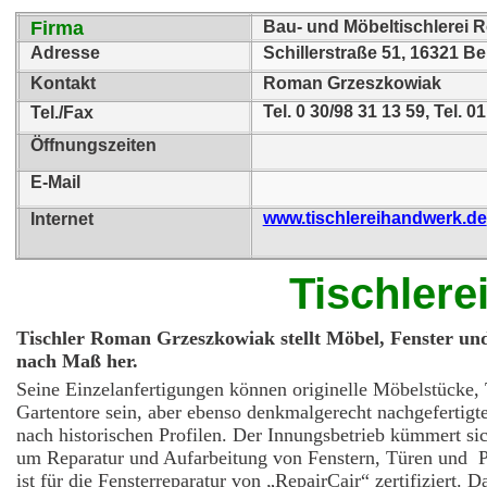
Firma
Bau- und Möbeltischlerei
Adresse
Schillerstraße 51, 16321 
Kontakt
Roman Grzeszkowiak
Tel. 0 30/98 31 13 59, Tel. 0
Tel./Fax
Öffnungszeiten
E-Mail
www.tischlereihandwerk.de
Internet
Tischlere
Tischler Roman Grzeszkowiak stellt Möbel, Fenster un
nach Maß her.
Seine Einzelanfertigungen können originelle Möbelstücke, 
Gartentore sein, aber ebenso denkmalgerecht nachgefertigt
nach historischen Profilen. Der Innungsbetrieb kümmert s
um Reparatur und Aufarbeitung von Fenstern, Türen und P
ist für die Fensterreparatur von „RepairCair“ zertifiziert. D