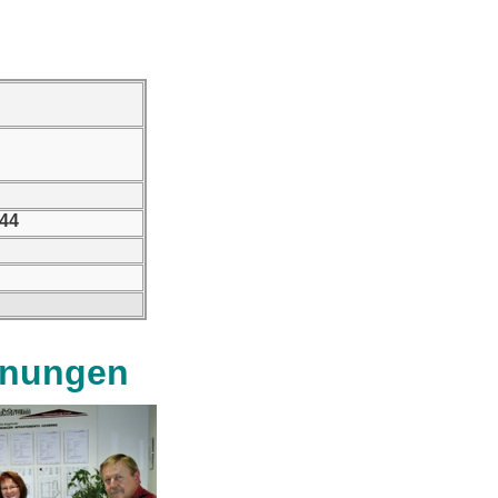
 44
hnungen