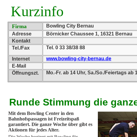
Kurzinfo
Firma
Bowling City Bernau
Adresse
Börnicker Chaussee 1, 16321 Bernau
Kontakt
Tel. 0 33 38/38 88
Tel./Fax
www.bowling-city-bernau.de
Internet
E-Mail
Mo.-Fr. ab 14 Uhr, Sa./So./Feiertags ab 
Öffnungszt.
Runde Stimmung die ganz
Mit dem Bowling Center in den
Bahnhofspassagen ist Freizeitspaß
garantiert. Die ganze Woche über gibt es
Aktionen für jedes Alter.
Die Woche beginnt mit Bowling für