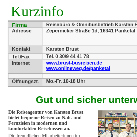
Kurzinfo
Firma
Reisebüro & Omnibusbetrieb Karsten 
Adresse
Zepernicker Straße 1d, 16341 Panketal
Kontakt
Karsten Brust
Tel. 0 30/9 44 41 78
Tel./Fax
www.brust-busreisen.de
Internet
www.onlineweg.de/panketal
Mo.-Fr. 10-18 Uhr
Öffnungszt.
Gut und sicher unte
Die Reiseagentur von Karsten Brust
bietet bequeme Reisen zu Nah- und
Fernzielen in modernen und
komfortablen Reisebussen an.
Die freundlichen Mitarbeiterinnen im