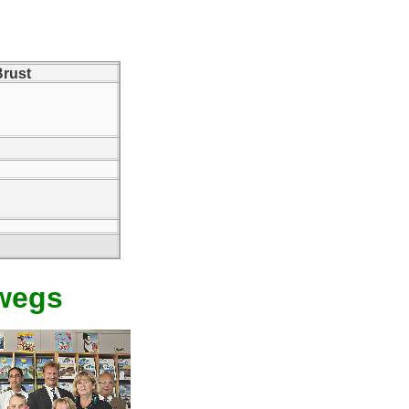
Brust
rwegs