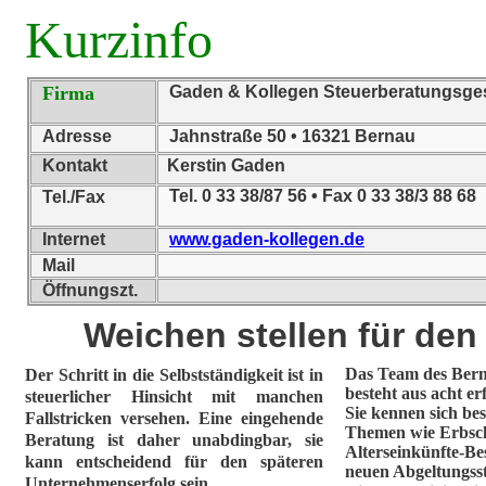
Kurzinfo
Firma
Gaden & Kollegen Steuerberatungsge
Adresse
Jahnstraße 50 • 16321 Bernau
Kontakt
Kerstin Gaden
Tel. 0 33 38/87 56 • Fax 0 33 38/3 88 68
Tel./Fax
Internet
www.gaden-kollegen.de
Mail
Öffnungszt.
Weichen stellen für den
Das Team des Bern
Der Schritt in die Selbstständigkeit ist in
besteht aus acht e
steuerlicher Hinsicht mit manchen
Sie kennen sich bes
Fallstricken versehen. Eine eingehende
Themen wie Erbscha
Beratung ist daher unabdingbar, sie
Alterseinkünfte-Be
kann entscheidend für den späteren
neuen Abgeltungsst
Unternehmenserfolg sein.