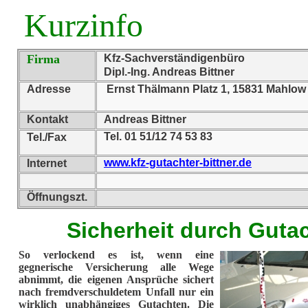
Kurzinfo
Firma
Kfz-Sachverständigenbüro
Dipl.-Ing. Andreas Bittner
Adresse
Ernst Thälmann Platz 1, 15831 Mahl
Kontakt
Andreas Bittner
Tel. 01 51/12 74 53 83
Tel./Fax
www.kfz-gutachter-bittner.de
Internet
Öffnungszt.
Sicherheit durch Guta
So verlockend es ist, wenn eine
gegnerische Versicherung alle Wege
abnimmt, die eigenen Ansprüche sichert
nach fremdverschuldetem Unfall nur ein
wirklich unabhängiges Gutachten. Die