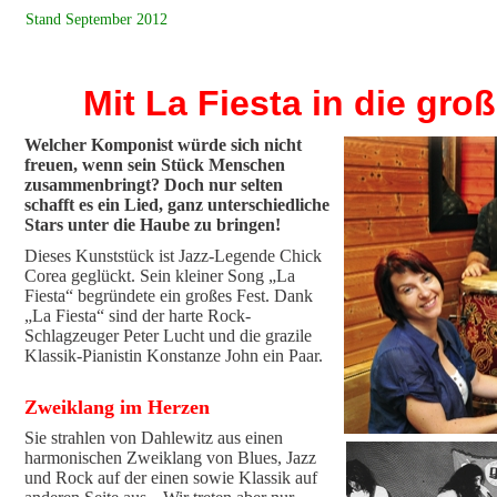
Stand September 2012
Mit La Fiesta in die gro
Welcher Komponist würde sich nicht
freuen, wenn sein Stück Menschen
zusammenbringt? Doch nur selten
schafft es ein Lied, ganz unterschiedliche
Stars unter die Haube zu bringen!
Dieses Kunststück ist Jazz-Legende Chick
Corea geglückt. Sein kleiner Song „La
Fiesta“ begründete ein großes Fest. Dank
„La Fiesta“ sind der harte Rock-
Schlagzeuger Peter Lucht und die grazile
Klassik-Pianistin Konstanze John ein Paar.
Zweiklang im Herzen
Sie strahlen von Dahlewitz aus einen
harmonischen Zweiklang von Blues, Jazz
und Rock auf der einen sowie Klassik auf