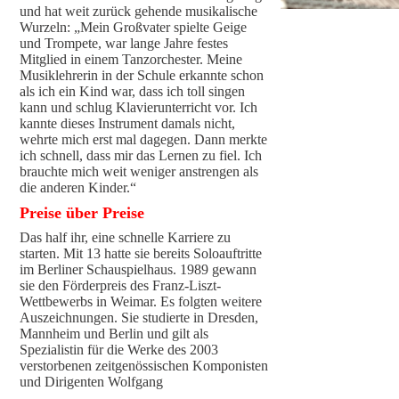
und hat weit zurück gehende musikalische
Wurzeln: „Mein Großvater spielte Geige
und Trompete, war lange Jahre festes
Mitglied in einem Tanzorchester. Meine
Musiklehrerin in der Schule erkannte schon
als ich ein Kind war, dass ich toll singen
kann und schlug Klavierunterricht vor. Ich
kannte dieses Instrument damals nicht,
wehrte mich erst mal dagegen. Dann merkte
ich schnell, dass mir das Lernen zu fiel. Ich
brauchte mich weit weniger anstrengen als
die anderen Kinder.“
Preise über Preise
Das half ihr, eine schnelle Karriere zu
starten. Mit 13 hatte sie bereits Soloauftritte
im Berliner Schauspielhaus. 1989 gewann
sie den Förderpreis des Franz-Liszt-
Wettbewerbs in Weimar. Es folgten weitere
Auszeichnungen. Sie studierte in Dresden,
Mannheim und Berlin und gilt als
Spezialistin für die Werke des 2003
verstorbenen zeitgenössischen Komponisten
und Dirigenten Wolfgang