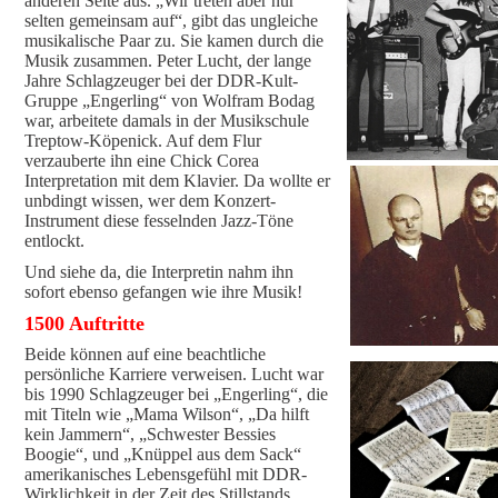
anderen Seite aus. „Wir treten aber nur
selten gemeinsam auf“, gibt das ungleiche
musikalische Paar zu. Sie kamen durch die
Musik zusammen. Peter Lucht, der lange
Jahre Schlagzeuger bei der DDR-Kult-
Gruppe „Engerling“ von Wolfram Bodag
war, arbeitete damals in der Musikschule
Treptow-Köpenick. Auf dem Flur
verzauberte ihn eine Chick Corea
Interpretation mit dem Klavier. Da wollte er
unbdingt wissen, wer dem Konzert-
Instrument diese fesselnden Jazz-Töne
entlockt.
Und siehe da, die Interpretin nahm ihn
sofort ebenso gefangen wie ihre Musik!
1500 Auftritte
Beide können auf eine beachtliche
persönliche Karriere verweisen. Lucht war
bis 1990 Schlagzeuger bei „Engerling“, die
mit Titeln wie „Mama Wilson“, „Da hilft
kein Jammern“, „Schwester Bessies
Boogie“, und „Knüppel aus dem Sack“
amerikanisches Lebensgefühl mit DDR-
Wirklichkeit in der Zeit des Stillstands