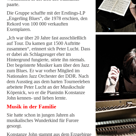
paarte.
Die Gruppe schaffte mit der Erstlings-LP
„Engerling Blues“, die 1978 erschien, den
Rekord von 100 000 verkauften
Exemplaren.
„Ich war über 20 Jahre fast ausschließlich
auf Tour. Da kamen gut 1500 Auftritte
zusammen“, erinnert sich Peter Lucht. Dass
er dabei als Schlagzeuger eher im
Hintergrund fungierte, störte ihn niemals.
Der begeisterte Musiker kam über den Jazz
zum Blues. Er war vorher Mitglied im
Nationalen Jazz Orchester der DDR. Nach
dem Ausstieg aus dem harten Tourneeleben
arbeitete Peter Lucht an der Musikschule
Köpenick, wo er die Pianistin Konstanze
John kennen- und lieben lernte.
Musik in der Familie
Sie hatte schon in jungen Jahren als
musikalisches Wunderkind für Furore
gesorgt.
Konstanze John stammt aus dem Erzgebirge