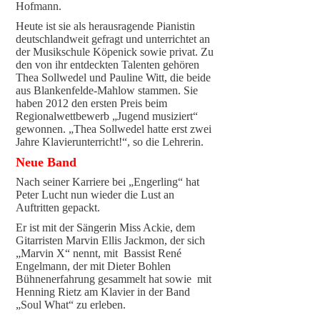
Hofmann.
Heute ist sie als herausragende Pianistin
deutschlandweit gefragt und unterrichtet an
der Musikschule Köpenick sowie privat. Zu
den von ihr entdeckten Talenten gehören
Thea Sollwedel und Pauline Witt, die beide
aus Blankenfelde-Mahlow stammen. Sie
haben 2012 den ersten Preis beim
Regionalwettbewerb „Jugend musiziert“
gewonnen. „Thea Sollwedel hatte erst zwei
Jahre Klavierunterricht!“, so die Lehrerin.
Neue Band
Nach seiner Karriere bei „Engerling“ hat
Peter Lucht nun wieder die Lust an
Auftritten gepackt.
Er ist mit der Sängerin Miss Ackie, dem
Gitarristen Marvin Ellis Jackmon, der sich
„Marvin X“ nennt, mit Bassist René
Engelmann, der mit Dieter Bohlen
Bühnenerfahrung gesammelt hat sowie mit
Henning Rietz am Klavier in der Band
„Soul What“ zu erleben.