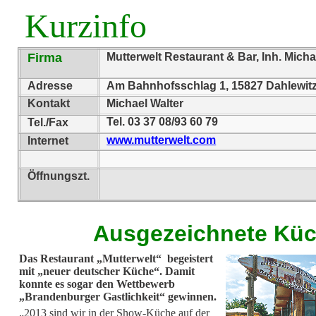
Kurzinfo
Firma
Mutterwelt Restaurant & Bar, Inh. Mich
Adresse
Am Bahnhofsschlag 1, 15827 Dahlewit
Kontakt
Michael Walter
Tel. 03 37 08/93 60 79
Tel./Fax
www.mutterwelt.com
Internet
Öffnungszt.
Ausgezeichnete Kü
Das Restaurant „Mutterwelt“ begeistert
mit „neuer deutscher Küche“. Damit
konnte es sogar den Wettbewerb
„Brandenburger Gastlichkeit“ gewinnen.
„2013 sind wir in der Show-Küche auf der