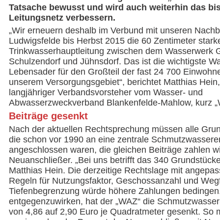
Tatsache bewusst und wird auch weiterhin das bi
Leitungsnetz verbessern.
„Wir erneuern deshalb im Verbund mit unseren Nachb
Ludwigsfelde bis Herbst 2015 die 60 Zentimeter stark
Trinkwasserhauptleitung zwischen dem Wasserwerk 
Schulzendorf und Jühnsdorf. Das ist die wichtigste W
Lebensader für den Großteil der fast 24 700 Einwohne
unserem Versorgungsgebiet“, berichtet Matthias Hein,
langjähriger Verbandsvorsteher vom Wasser- und
Abwasserzweckverband Blankenfelde-Mahlow, kurz
Beiträge gesenkt
Nach der aktuellen Rechtsprechung müssen alle Grun
die schon vor 1990 an eine zentrale Schmutzwassere
angeschlossen waren, die gleichen Beiträge zahlen wi
Neuanschließer. „Bei uns betrifft das 340 Grundstücke
Matthias Hein. Die derzeitige Rechtslage mit angepas
Regeln für Nutzungsfaktor, Geschossanzahl und Wegf
Tiefenbegrenzung würde höhere Zahlungen bedinge
entgegenzuwirken, hat der „WAZ“ die Schmutzwasser
von 4,86 auf 2,90 Euro je Quadratmeter gesenkt. So