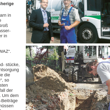
sherige
arn in
e
Groß
asser-
r in
 „WAZ“.
d- stücke,
ntsorgung
e die
“, so
sten
all der
n. Um dem
-Beiträge
 müssen