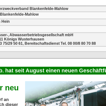
rzweckverband Blankenfelde-Mahlow
 Blankenfelde-Mahlow
s Hein
r-, Abwasserbetriebsgesellschaft mbH
711 Königs Wusterhausen
33 75/29 50 61, Bereitschaftsdienst Tel. 08 00/8 80 70 88
 hat seit August einen neuen Geschäftf
r neu
rf an
ch dieser