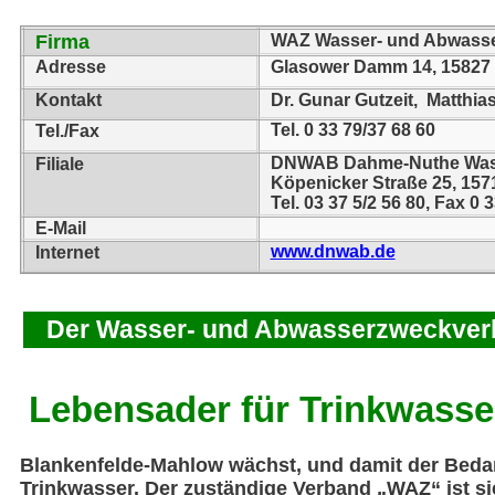
Firma
WAZ Wasser- und Abwasse
Adresse
Glasower Damm 14, 15827
Kontakt
Dr. Gunar Gutzeit, Matthia
Tel. 0 33 79/37 68 60
Tel./Fax
DNWAB Dahme-Nuthe Wasse
Filiale
Köpenicker Straße 25, 15
Tel. 03 37 5/2 56 80, Fax 0 
E-Mail
www.dnwab.de
Internet
Der Wasser- und Abwasserzweckverb.
Lebensader für Trinkwasse
Blankenfelde-Mahlow wächst, und damit der Beda
Trinkwasser. Der zuständige Verband „WAZ“ ist si