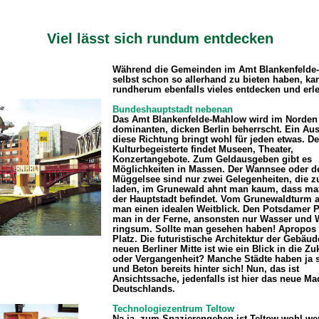
Viel lässt sich rundum entdecken
Während die Gemeinden im Amt Blankenfelde
selbst schon so allerhand zu bieten haben, k
rundherum ebenfalls vieles entdecken und erl
Bundeshauptstadt nebenan
Das Amt Blankenfelde-Mahlow wird im Norde
dominanten, dicken Berlin beherrscht. Ein Aus
diese Richtung bringt wohl für jeden etwas. De
Kulturbegeisterte findet Museen, Theater,
Konzertangebote. Zum Geldausgeben gibt es
Möglichkeiten in Massen. Der Wannsee oder d
Müggelsee sind nur zwei Gelegenheiten, die 
laden, im Grunewald ahnt man kaum, dass man
der Hauptstadt befindet. Vom Grunewaldturm a
man einen idealen Weitblick. Den Potsdamer P
man in der Ferne, ansonsten nur Wasser und 
ringsum. Sollte man gesehen haben! Apropos
Platz. Die futuristische Architektur der Gebäud
neuen Berliner Mitte ist wie ein Blick in die Zu
oder Vergangenheit? Manche Städte haben ja s
und Beton bereits hinter sich! Nun, das ist
Ansichtssache, jedenfalls ist hier das neue M
Deutschlands.
Technologiezentrum Teltow
Na ja, zum Spazierengehen ist Teltow wohl we