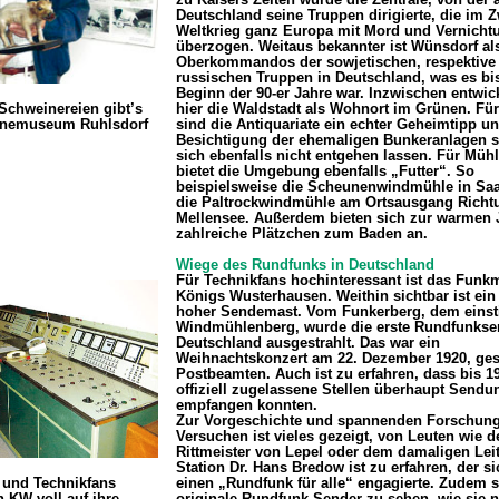
Deutschland seine Truppen dirigierte, die im Z
Weltkrieg ganz Europa mit Mord und Vernicht
überzogen. Weitaus bekannter ist Wünsdorf als
Oberkommandos der sowjetischen, respektive
russischen Truppen in Deutschland, was es bi
Beginn der 90-er Jahre war. Inzwischen entwick
Schweinereien gibt’s
hier die Waldstadt als Wohnort im Grünen. Für
nemuseum Ruhlsdorf
sind die Antiquariate ein echter Geheimtipp un
Besichtigung der ehemaligen Bunkeranlagen s
sich ebenfalls nicht entgehen lassen. Für Müh
bietet die Umgebung ebenfalls „Futter“. So
beispielsweise die Scheunenwindmühle in Sa
die Paltrockwindmühle am Ortsausgang Richt
Mellensee. Außerdem bieten sich zur warmen 
zahlreiche Plätzchen zum Baden an.
Wiege des Rundfunks in Deutschland
Für Technikfans hochinteressant ist das Fun
Königs Wusterhausen. Weithin sichtbar ist ein
hoher Sendemast. Vom Funkerberg, dem einst
Windmühlenberg, wurde die erste Rundfunkse
Deutschland ausgestrahlt. Das war ein
Weihnachtskonzert am 22. Dezember 1920, ges
Postbeamten. Auch ist zu erfahren, dass bis 1
offiziell zugelassene Stellen überhaupt Sendu
empfangen konnten.
Zur Vorgeschichte und spannenden Forschun
Versuchen ist vieles gezeigt, von Leuten wie 
Rittmeister von Lepel oder dem damaligen Leit
Station Dr. Hans Bredow ist zu erfahren, der si
 und Technikfans
einen „Rundfunk für alle“ engagierte. Zudem 
 KW voll auf ihre
originale Rundfunk-Sender zu sehen, wie sie 