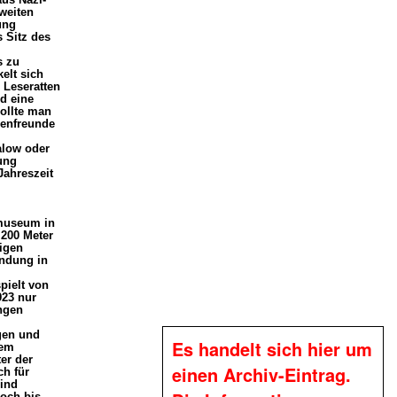
weiten
ung
 Sitz des
s zu
elt sich
 Leseratten
d eine
ollte man
lenfreunde
alow oder
ung
Jahreszeit
kmuseum in
 200 Meter
igen
ndung in
pielt von
923 nur
ngen
gen und
Es handelt sich hier um
dem
er der
einen Archiv-Eintrag.
ch für
sind
noch bis