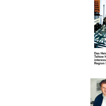
Das He
Teltow h
interess
Region b