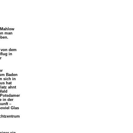
-Mahlow
ann man
eben.
n von dem
flug in
r
er
zum Baden
 sich in
us hat
latz ahnt
Wald
 Potsdamer
e in der
kunft –
oviel Glas
achtzentrum
niger ein