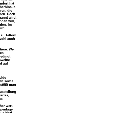
ndort hat
überhinaus
ren, die
den. Doch
nannt wird,
nden will,
len. Im
ird
 zu Teltow
 wohl auch
t
iere. Wer
 es
bedingt
hweine
d auf
elde-
en sowie
 stößt man
Ausstellung
ertes,
he.
her wert.
ppenlager
aus Nazi-