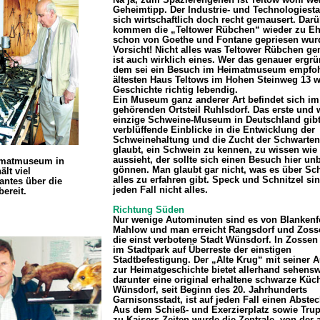
Geheimtipp. Der Industrie- und Technologiesta
sich wirtschaftlich doch recht gemausert. Dar
kommen die „Teltower Rübchen“ wieder zu Eh
schon von Goethe und Fontane gepriesen wur
Vorsicht! Nicht alles was Teltower Rübchen ge
ist auch wirklich eines. Wer das genauer ergrü
dem sei ein Besuch im Heimatmuseum empfoh
ältesten Haus Teltows im Hohen Steinweg 13 w
Geschichte richtig lebendig.
Ein Museum ganz anderer Art befindet sich im
gehörenden Ortsteil Ruhlsdorf. Das erste und
einzige Schweine-Museum in Deutschland gib
verblüffende Einblicke in die Entwicklung der
Schweinehaltung und die Zucht der Schwartent
glaubt, ein Schwein zu kennen, zu wissen wie
aussieht, der sollte sich einen Besuch hier un
imatmuseum in
gönnen. Man glaubt gar nicht, was es über Sc
ält viel
alles zu erfahren gibt. Speck und Schnitzel sin
antes über die
jeden Fall nicht alles.
ereit.
Richtung Süden
Nur wenige Autominuten sind es von Blankenf
Mahlow und man erreicht Rangsdorf und Zoss
die einst verbotene Stadt Wünsdorf. In Zossen
im Stadtpark auf Überreste der einstigen
Stadtbefestigung. Der „Alte Krug“ mit seiner 
zur Heimatgeschichte bietet allerhand sehensw
darunter eine original erhaltene schwarze Küc
Wünsdorf, seit Beginn des 20. Jahrhunderts
Garnisonsstadt, ist auf jeden Fall einen Abstec
Aus dem Schieß- und Exerzierplatz sowie Tru
zu Kaisers Zeiten wurde die Zentrale, von der 