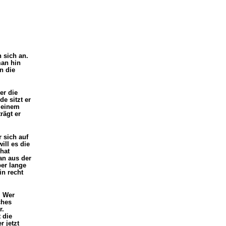
 sich an.
man hin
n die
er die
e sitzt er
t einem
rägt er
 sich auf
ill es die
hat
an aus der
ber lange
in recht
. Wer
ches
r.
 die
 jetzt