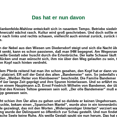
Das hat er nun davon
lankenfelde-Mahlow entwickelt sich in rasantem Tempo. Betriebe siedeln
hnerzahl wächst rasch. Kultur wird groß geschrieben. Und doch sollte 
 nach links und rechts schauen, vielleicht auch einmal zurück, zurück i
e.
 der Nebel aus den Wiesen um Diedersdorf steigt und sich die Nacht üb
t senkt, kann es schon passieren, daß man IHM begegnet. Am Wegesrand
eiße Gestalt oder huscht durch die Erlenbrüche. Der kalte Schauer läuf
Rücken und man wünscht sich, ihm nie über den Weg gelaufen zu sein, t
n Kopf nach hinten verdreht.
dem Pferde reitend hat man ihn schon gesehen, den Kopf hat er dann vor
 platziert. ER soll der Geist des alten „Bandemeier“ sein. So jedenfalls w
 den „Weißen Reiter von Kleinbeeren“ beschreibt. Die Familie Bandemer 
f üer lange Zeit geprägt und ihre Spuren hinterlassen. Und so erfährt m
on einem Hauptmann a.D.
Ernst Friedrich Wilhelm von Bandemer
, der ü
rat des Kreises Teltow gewesen sein soll. „Der olle Bandemeier“ muß e
Typ gewesen sein.
ht schien ihm Üer alles zu gehen und so duldete er keinen Ungehorsam
uckte, bekam einen „Spanischen Mantel“, wurde also in ein tonnenänli
e gezwängt, das mit den Worten „Widerspenstiger Untertan“ verziert wa
g wurde der Delinquent so öffentlich zur Schau gestellt. Und nun findet
he Seele keine Ruhe. Als weiße Gestalt spukt sie nun herum. Das hat er