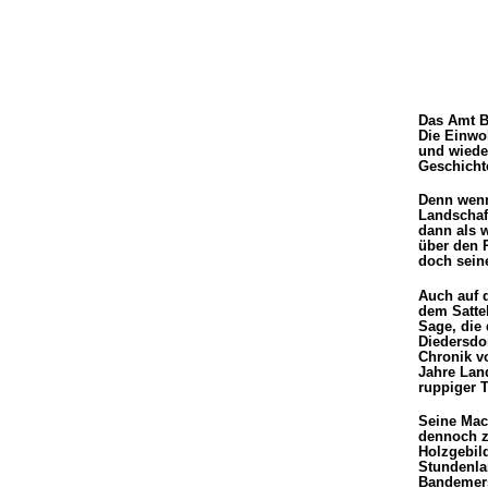
Das Amt B
Die Einwo
und wieder
Geschicht
Denn wenn
Landschaf
dann als w
über den 
doch seine
Auch auf 
dem Sattel
Sage, die
Diedersdor
Chronik v
Jahre Land
ruppiger 
Seine Mac
dennoch z
Holzgebild
Stundenlan
Bandemersc