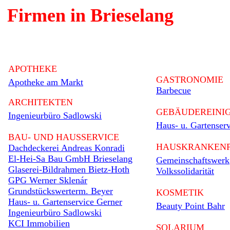
Firmen in Brieselang
APOTHEKE
GASTRONOMIE
Apotheke am Markt
Barbecue
ARCHITEKTEN
GEBÄUDEREINI
Ingenieurbüro Sadlowski
Haus- u. Gartenser
BAU- UND HAUSSERVICE
HAUSKRANKENP
Dachdeckerei Andreas Konradi
El-Hei-Sa Bau GmbH Brieselang
Gemeinschaftswerk
Glaserei-Bildrahmen Bietz-Hoth
Volkssolidarität
GPG Werner Sklenár
Grundstückswerterm. Beyer
KOSMETIK
Haus- u. Gartenservice Gerner
Beauty Point Bahr
Ingenieurbüro Sadlowski
KCI Immobilien
SOLARIUM