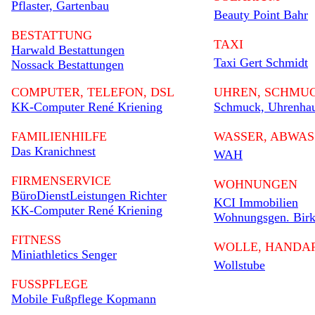
Pflaster, Gartenbau
Beauty Point Bahr
BESTATTUNG
TAXI
Harwald Bestattungen
Taxi Gert Schmidt
Nossack Bestattungen
COMPUTER, TELEFON, DSL
UHREN, SCHMU
KK-Computer René Kriening
Schmuck, Uhrenha
FAMILIENHILFE
WASSER, ABWAS
Das Kranichnest
WAH
FIRMENSERVICE
WOHNUNGEN
BüroDienstLeistungen Richter
KCI Immobilien
KK-Computer René Kriening
Wohnungsgen. Bir
FITNESS
WOLLE, HANDAR
Miniathletics Senger
Wollstube
FUSSPFLEGE
Mobile Fußpflege Kopmann