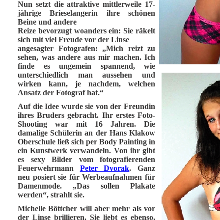
Nun setzt die attraktive mittlerweile 17-
jährige Brieselangerin ihre schönen
Beine und andere
Reize bevorzugt woanders ein: Sie räkelt
sich mit viel Freude vor der Linse
angesagter Fotografen: „Mich reizt zu
sehen, was andere aus mir machen. Ich
finde es ungemein spannend, wie
unterschiedlich man aussehen und
wirken kann, je nachdem, welchen
Ansatz der Fotograf hat.“
Auf die Idee wurde sie von der Freundin
ihres Bruders gebracht. Ihr erstes Foto-
Shooting war mit 16 Jahren. Die
damalige Schülerin an der Hans Klakow
Oberschule ließ sich per Body Painting in
ein Kunstwerk verwandeln. Von ihr gibt
es sexy Bilder vom fotografierenden
Feuerwehrmann
Peter Dvorak
. Ganz
neu posiert sie für Werbeaufnahmen für
Damenmode. „Das sollen Plakate
werden“, strahlt sie.
Michelle Böttcher will aber mehr als vor
der Linse brillieren. Sie liebt es ebenso,