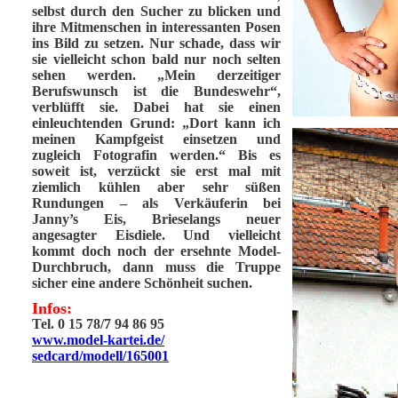
selbst durch den Sucher zu blicken und
ihre Mitmenschen in interessanten Posen
ins Bild zu setzen. Nur schade, dass wir
sie vielleicht schon bald nur noch selten
sehen werden. „Mein derzeitiger
Berufswunsch ist die Bundeswehr“,
verblüfft sie. Dabei hat sie einen
einleuchtenden Grund: „Dort kann ich
meinen Kampfgeist einsetzen und
zugleich Fotografin werden.“ Bis es
soweit ist, verzückt sie erst mal mit
ziemlich kühlen aber sehr süßen
Rundungen – als Verkäuferin bei
Janny’s Eis, Brieselangs neuer
angesagter Eisdiele. Und vielleicht
kommt doch noch der ersehnte Model-
Durchbruch, dann muss die Truppe
sicher eine andere Schönheit suchen.
Infos:
Tel. 0 15 78/7 94 86 95
www.model-kartei.de/
sedcard/modell/165001