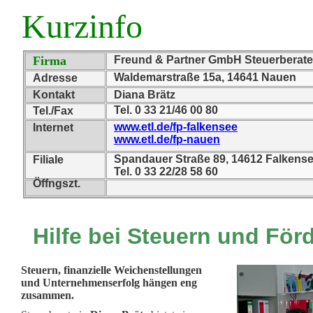
Kurzinfo
Firma
Freund & Partner GmbH Steuerberater
Waldemarstraße 15a, 14641 Nauen
Adresse
Kontakt
Diana Brätz
Tel. 0 33 21/46 00 80
Tel./Fax
www.etl.de/fp-falkensee
Internet
www.etl.de/fp-nauen
Spandauer Straße 89, 14612 Falkens
Filiale
Tel. 0 33 22/28 58 60
Öffngszt.
Hilfe bei Steuern und För
Steuern, finanzielle Weichenstellungen
und Unternehmenserfolg hängen eng
zusammen.