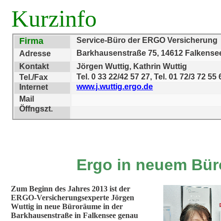
Kurzinfo
Firma
Service-Büro der ERGO Versicherun
Barkhausenstraße 75, 14612 Falkens
Adresse
Kontakt
Jörgen Wuttig, Kathrin Wuttig
Tel. 0 33 22/42 57 27, Tel. 01 72/3 72 55
Tel./Fax
www.j.wuttig.ergo.de
Internet
Mail
Öffngszt.
Ergo in neuem Bür
Zum Beginn des Jahres 2013 ist der
ERGO-Versicherungsexperte Jörgen
Wuttig in neue Büroräume in der
Barkhausenstraße in Falkensee genau