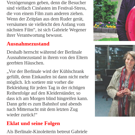
Verzögerungen geben, denn die Besucher
sind vielfach Cinéasten im Festival-Stress,
die von einem Film zum anderen ziehen.
Wenn der Zeitplan aus dem Ruder gerät,
versäumen sie vielleicht den Anfang vom
nächsten Film“, ist sich Gabriele Wegener
ihrer Verantwortung bewusst.
Ausnahmezustand
Deshalb herrscht während der Berlinale
Ausnahmezustand in ihrem von den Eltern
geerbten Häuschen.
„Vor der Berlinale wird der Kühlschrank
gefüllt, denn Einkaufen ist dann nicht mehr
möglich. Ich sortiere mir vorher die
Bekleidung für jeden Tag in der richtigen
Reihenfolge auf den Kleiderständer, so
dass ich am Morgen blind hingreifen kann.
Dann geht es zum Bahnhof und abends
nach Mitternacht mit dem letzten Zug
wieder zurück!“
Eklat und seine Folgen
Als Berlinale-Kinoleiterin betreut Gabriele