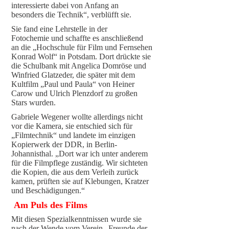
interessierte dabei von Anfang an
besonders die Technik“, verblüfft sie.
Sie fand eine Lehrstelle in der
Fotochemie und schaffte es anschließend
an die „Hochschule für Film und Fernsehen
Konrad Wolf“ in Potsdam. Dort drückte sie
die Schulbank mit Angelica Domröse und
Winfried Glatzeder, die später mit dem
Kultfilm „Paul und Paula“ von Heiner
Carow und Ulrich Plenzdorf zu großen
Stars wurden.
Gabriele Wegener wollte allerdings nicht
vor die Kamera, sie entschied sich für
„Filmtechnik“ und landete im einzigen
Kopierwerk der DDR, in Berlin-
Johannisthal. „Dort war ich unter anderem
für die Filmpflege zuständig. Wir sichteten
die Kopien, die aus dem Verleih zurück
kamen, prüften sie auf Klebungen, Kratzer
und Beschädigungen.“
Am Puls des Films
Mit diesen Spezialkenntnissen wurde sie
nach der Wende vom Verein „Freunde der