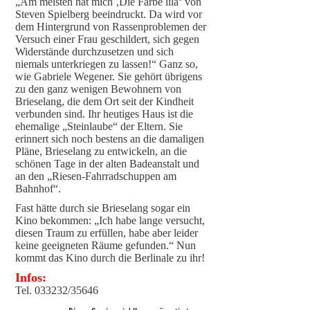
„Am meisten hat mich ‚Die Farbe lila‘ von
Steven Spielberg beeindruckt. Da wird vor
dem Hintergrund von Rassenproblemen der
Versuch einer Frau geschildert, sich gegen
Widerstände durchzusetzen und sich
niemals unterkriegen zu lassen!“ Ganz so,
wie Gabriele Wegener. Sie gehört übrigens
zu den ganz wenigen Bewohnern von
Brieselang, die dem Ort seit der Kindheit
verbunden sind. Ihr heutiges Haus ist die
ehemalige „Steinlaube“ der Eltern. Sie
erinnert sich noch bestens an die damaligen
Pläne, Brieselang zu entwickeln, an die
schönen Tage in der alten Badeanstalt und
an den „Riesen-Fahrradschuppen am
Bahnhof“.
Fast hätte durch sie Brieselang sogar ein
Kino bekommen: „Ich habe lange versucht,
diesen Traum zu erfüllen, habe aber leider
keine geeigneten Räume gefunden.“ Nun
kommt das Kino durch die Berlinale zu ihr!
Infos:
Tel. 033232/35646