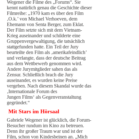
Wegener die Filme des „Forums“. Sie
kennt natürlich genau die Geschichte dieser
Filmreihe: „1970 kam es über den Film
‚O.k.’ von Michael Verhoeven, dem
Ehemann von Senta Berger, zum Eklat.
Der Film setzte sich mit dem Vietnam-
Krieg auseinander und schilderte eine
Gruppenvergewaltigung, die tatsächlich
stattgefunden hatte. Ein Teil der Jury
beurteilte den Film als ‚amerikafeindlich’
und verlangte, dass der deutsche Beitrag
aus dem Wettbewerb genommen wird.
Andere Jurymitglieder sahen das als
Zensur. Schließlich brach die Jury
auseinander, es wurden keine Preise
vergeben. Nach diesem Skandal wurde das
‚Internationale Forum des
Jungen Films‘ als Gegenveranstaltung
gegründet.“
Mit Stars im Hörsaal
Gabriele Wegener ist glücklich, die Forum-
Besucher rundum im Kino zu betreuen.
Denn ihr großer Traum war und ist der
Film, schon von Kindesbeinen an. „Mich