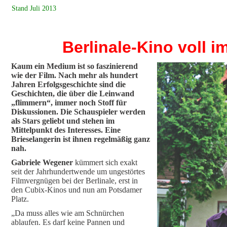
Stand Juli 2013
Berlinale-Kino voll im
Kaum ein Medium ist so faszinierend
wie der Film. Nach mehr als hundert
Jahren Erfolgsgeschichte sind die
Geschichten, die über die Leinwand
„flimmern“, immer noch Stoff für
Diskussionen. Die Schauspieler werden
als Stars geliebt und stehen im
Mittelpunkt des Interesses. Eine
Brieselangerin ist ihnen regelmäßig ganz
nah.
Gabriele Wegener
kümmert sich exakt
seit der Jahrhundertwende um ungestörtes
Filmvergnügen bei der Berlinale, erst in
den Cubix-Kinos und nun am Potsdamer
Platz.
„Da muss alles wie am Schnürchen
ablaufen. Es darf keine Pannen und