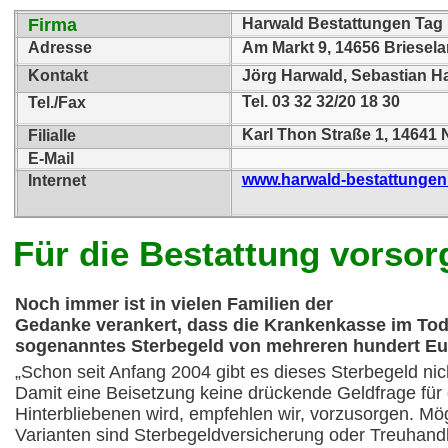
Firma
Harwald Bestattungen Tag
Adresse
Am Markt 9, 14656 Briesel
Kontakt
Jörg Harwald, Sebastian H
Tel. 03 32 32/20 18 30
Tel./Fax
Karl Thon Straße 1, 14641 
Filialle
E-Mail
www.harwald-bestattungen
Internet
Für die Bestattung vorso
Noch immer ist in vielen Familien der
Gedanke verankert, dass die Krankenkasse im Tode
sogenanntes Sterbegeld von mehreren hundert Eur
„Schon seit Anfang 2004 gibt es dieses Sterbegeld nic
Damit eine Beisetzung keine drückende Geldfrage für 
Hinterbliebenen wird, empfehlen wir, vorzusorgen. Mö
Varianten sind Sterbegeldversicherung oder Treuhand