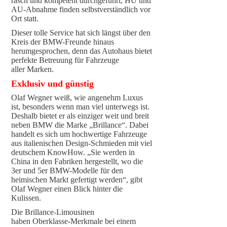
rasch und kompetent durchgeführt, HU und
AU-Abnahme finden selbstverständlich vor
Ort statt.
Dieser tolle Service hat sich längst über den
Kreis der BMW-Freunde hinaus
herumgesprochen, denn das Autohaus bietet
perfekte Betreuung für Fahrzeuge
aller Marken.
Exklusiv und günstig
Olaf Wegner weiß, wie angenehm Luxus
ist, besonders wenn man viel unterwegs ist.
Deshalb bietet er als einziger weit und breit
neben BMW die Marke „Brillance“. Dabei
handelt es sich um hochwertige Fahrzeuge
aus italienischen Design-Schmieden mit viel
deutschem KnowHow. „Sie werden in
China in den Fabriken hergestellt, wo die
3er und 5er BMW-Modelle für den
heimischen Markt gefertigt werden“, gibt
Olaf Wegner einen Blick hinter die
Kulissen.
Die Brillance-Limousinen
haben Oberklasse-Merkmale bei einem