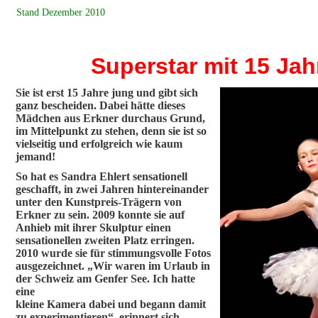
Stand Dezember 2010
Superstar mit 15 Jah
Sie ist erst 15 Jahre jung und gibt sich
ganz bescheiden. Dabei hätte dieses
Mädchen aus Erkner durchaus Grund,
im Mittelpunkt zu stehen, denn sie ist so
vielseitig und erfolgreich wie kaum
jemand!
So hat es Sandra Ehlert sensationell
geschafft, in zwei Jahren hintereinander
unter den Kunstpreis-Trägern von
Erkner zu sein. 2009 konnte sie auf
Anhieb mit ihrer Skulptur einen
sensationellen zweiten Platz erringen.
2010 wurde sie für stimmungsvolle Fotos
ausgezeichnet. „Wir waren im Urlaub in
der Schweiz am Genfer See. Ich hatte
eine
kleine Kamera dabei und begann damit
zu experimentieren“, erinnert sich