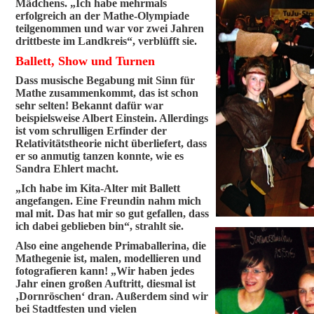
Mädchens. „Ich habe mehrmals
erfolgreich an der Mathe-Olympiade
teilgenommen und war vor zwei Jahren
drittbeste im Landkreis“, verblüfft sie.
Ballett, Show und Turnen
Dass musische Begabung mit Sinn für
Mathe zusammenkommt, das ist schon
sehr selten! Bekannt dafür war
beispielsweise Albert Einstein. Allerdings
ist vom schrulligen Erfinder der
Relativitätstheorie nicht überliefert, dass
er so anmutig tanzen konnte, wie es
Sandra Ehlert macht.
„Ich habe im Kita-Alter mit Ballett
angefangen. Eine Freundin nahm mich
mal mit. Das hat mir so gut gefallen, dass
ich dabei geblieben bin“, strahlt sie.
Also eine angehende Primaballerina, die
Mathegenie ist, malen, modellieren und
fotografieren kann! „Wir haben jedes
Jahr einen großen Auftritt, diesmal ist
‚Dornröschen‘ dran. Außerdem sind wir
bei Stadtfesten und vielen