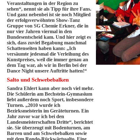
Veranstaltungen in der Region zu
sehen“, nennt sie als Tipp für ihre Fans.
Und ganz nebenbei ist sie noch Mitglied
der erfolgsverwöhnten Show-Tanz
Gruppe von SG Chemie Erkner, die in
nur vier Jahren viermal in den
Bundesentscheid kam. Und hier zeigt es
sich, dass zuviel Begabung manchmal
Schattenseiten haben kann: „Ich
versäumte jedesmal die Verleihung des
Kunstpreises, weil die immer genau an
dem Tag war, als wir in Berlin bei der
Dance Night unsere Auftritte hatten!“
Salto und Schwebebalken
Sandra Ehlert kann aber noch viel mehr.
Die Schülerin am Bechstein-Gymnasium
liebt außerdem noch Sport, insbesondere
Turnen. „2010 wurde ich
Bezirksmeisterin im Geräteturnen. Ein
Jahr zuvor war ich bei den
Landesmeisterschaften Dritte“, berichtet
sie. Sie überzeugt mit Bodenturnen, am
Barren und am Schwebebalken sowie
mit dem Rondo-Rückwärtssalto. Eine