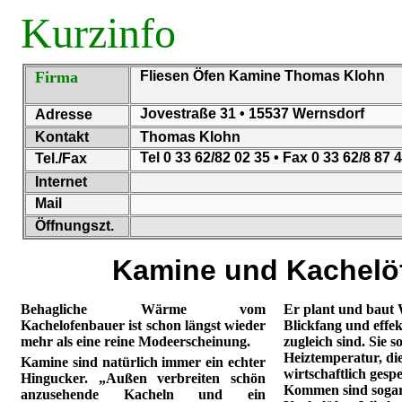
Kurzinfo
Firma
Fliesen Öfen Kamine Thomas Klohn
Jovestraße 31 • 15537 Wernsdorf
Adresse
Kontakt
Thomas Klohn
Tel 0 33 62/82 02 35 • Fax 0 33 62/8 87 
Tel./Fax
Internet
Mail
Öffnungszt.
Kamine und Kachelö
Behagliche Wärme vom
Er plant und baut
Kachelofenbauer ist schon längst wieder
Blickfang und effe
mehr als eine reine Modeerscheinung.
zugleich sind. Sie 
Heiztemperatur, di
Kamine sind natürlich immer ein echter
wirtschaftlich gesp
Hingucker. „Außen verbreiten schön
Kommen sind sogar
anzusehende Kacheln und ein