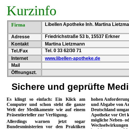
Kurzinfo
Firma
Libellen Apotheke Inh. Martina Lietzm
Friedrichstraße 53 b, 15537 Erkner
Adresse
Kontakt
Martina Lietzmann
Tel. 0 33 62/30 71
Tel./Fax
Internet
www.libellen-apotheke.de
Mail
Öffnungszt.
Sichere und geprüfte Med
Es klingt so einfach: Ein Klick am
hohen Anforderung
Computer und schon steht die ganze
und Abgabe von Arz
Welt der Medikamente wie auf einem
Deutschland umgan
Präsentierteller zur Verfügung.
Apotheke vor Ort k
mögliche Neben- o
Allerdings warnen jetzt sogar
Wechselwirkungen 
Bundesministerien vor den Praktiken