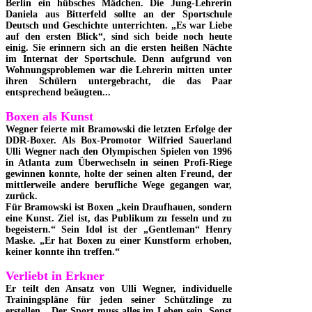
Berlin ein hübsches Mädchen. Die Jung-Lehrerin
Daniela aus Bitterfeld sollte an der Sportschule
Deutsch und Geschichte unterrichten. „Es war Liebe
auf den ersten Blick“, sind sich beide noch heute
einig. Sie erinnern sich an die ersten heißen Nächte
im Internat der Sportschule. Denn aufgrund von
Wohnungsproblemen war die Lehrerin mitten unter
ihren Schülern untergebracht, die das Paar
entsprechend beäugten...
Boxen als Kunst
Wegner feierte mit Bramowski die letzten Erfolge der
DDR-Boxer. Als Box-Promotor Wilfried Sauerland
Ulli Wegner nach den Olympischen Spielen von 1996
in Atlanta zum Überwechseln in seinen Profi-Riege
gewinnen konnte, holte der seinen alten Freund, der
mittlerweile andere berufliche Wege gegangen war,
zurück.
Für Bramowski ist Boxen „kein Draufhauen, sondern
eine Kunst. Ziel ist, das Publikum zu fesseln und zu
begeistern.“ Sein Idol ist der „Gentleman“ Henry
Maske. „Er hat Boxen zu einer Kunstform erhoben,
keiner konnte ihn treffen.“
Verliebt in Erkner
Er teilt den Ansatz von Ulli Wegner, individuelle
Trainingspläne für jeden seiner Schützlinge zu
erstellen. „Der Sport muss alles im Leben sein. Sonst