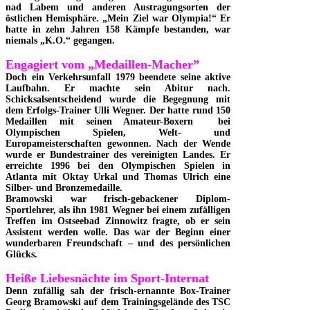
nad Labem und anderen Austragungsorten der
östlichen Hemisphäre. „Mein Ziel war Olympia!“ Er
hatte in zehn Jahren 158 Kämpfe bestanden, war
niemals „K.O.“ gegangen.
Engagiert vom „Medaillen-Macher”
Doch ein Verkehrsunfall 1979 beendete seine aktive
Laufbahn. Er machte sein Abitur nach.
Schicksalsentscheidend wurde die Begegnung mit
dem Erfolgs-Trainer Ulli Wegner. Der hatte rund 150
Medaillen mit seinen Amateur-Boxern bei
Olympischen Spielen, Welt- und
Europameisterschaften gewonnen. Nach der Wende
wurde er Bundestrainer des vereinigten Landes. Er
erreichte 1996 bei den Olympischen Spielen in
Atlanta mit Oktay Urkal und Thomas Ulrich eine
Silber- und Bronzemedaille.
Bramowski war frisch-gebackener Diplom-
Sportlehrer, als ihn 1981 Wegner bei einem zufälligen
Treffen im Ostseebad Zinnowitz fragte, ob er sein
Assistent werden wolle. Das war der Beginn einer
wunderbaren Freundschaft – und des persönlichen
Glücks.
Heiße Liebesnächte im Sport-Internat
Denn zufällig sah der frisch-ernannte Box-Trainer
Georg Bramowski auf dem Trainingsgelände des TSC