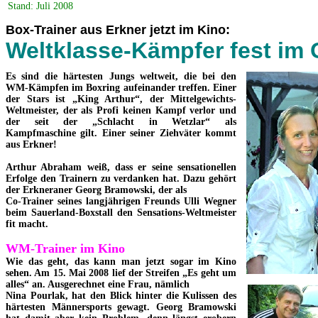
Stand: Juli 2008
Box-Trainer aus Erkner jetzt im Kino:
Weltklasse-Kämpfer fest im G
Es sind die härtesten Jungs weltweit, die bei den
WM-Kämpfen im Boxring aufeinander treffen. Einer
der Stars ist „King Arthur“, der Mittelgewichts-
Weltmeister, der als Profi keinen Kampf verlor und
der seit der „Schlacht in Wetzlar“ als
Kampfmaschine gilt. Einer seiner Ziehväter kommt
aus Erkner!
Arthur Abraham weiß, dass er seine sensationellen
Erfolge den Trainern zu verdanken hat. Dazu gehört
der Erkneraner Georg Bramowski, der als
Co-Trainer seines langjährigen Freunds Ulli Wegner
beim Sauerland-Boxstall den Sensations-Weltmeister
fit macht.
WM-Trainer im Kino
Wie das geht, das kann man jetzt sogar im Kino
sehen. Am 15. Mai 2008 lief der Streifen „Es geht um
alles“ an. Ausgerechnet eine Frau, nämlich
Nina Pourlak, hat den Blick hinter die Kulissen des
härtesten Männersports gewagt. Georg Bramowski