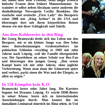
hat damit aber kein Problem, denn längst erobern
hübsche Frauen diese frühere Männerdomäne. So
trainiert er selbst neben Abraham unter anderem die
dunkelhäutige Norwegerin Cecilia Braekhus. Die
exotische und erotische „First Lady“ des Boxsports
reiste 2008 mit „King Arthur“ in die USA und
überzeugte dort mit ihren körperlichen Reizen
ebenso wie mit ihrer Schlagkraft und Taktik.
Aus dem Kohlerevier in den Ring
Bei Georg Bramowski dreht sich das Leben um den
Boxsport, seit er ein kleiner Junge war. Den Sohn
eines deutschstämmigen Grubenarbeiters im
polnischen Schlesien verschlug es 1969 mit zehn
Jahren nach Leipzig, weil die Familie übergesiedelt
war. Der Sportlehrer an seiner Schule war Box-Fan
und überzeugte den jungen Georg: „Den ersten
Kampf hatte ich mit zehn Jahren, ohne jegliche
Vorbereitung. Wenn man dann die Schmerzen spürt
und verliert, packt einen die Wut und der Ehrgeiz, es
allen zu zeigen.“
In 158 Kämpfen kein K.O.
Bramowski boxte zehn Jahre lang. Die Karriere
begann bei Dynamo Leipzig. Er wurde DDR-Bester
in seiner Klasse, boxte sich zu internationalen
Ausscheidungen durch. Man konnte ihn im
damaligen Leningrad siegreich im Ring sehen, in Usti