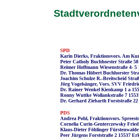
Stadtverordnete
SPD
Karin Dierks, Fraktionsvors. Am Ku
Peter Catholy Buchhorster Straße 5
Reimer Hoffmann Wiesenstraße 4- 5 
Dr. Thomas Hübert Buchhorster Stra
Joachim Schulze R.-Breitscheid Stra
Jörg Vogelsänger, Vors. SVV Friedri
Dr. Rainer Wenkel Kienkamp 1 a 15
Ronny Wuttke Wollankstraße 7 1553
Dr. Gerhard Ziebarth Forststraße 2
PDS
Andrea Pohl, Fraktionsvors. Spreest
Cornelia Curin-Genterczewsky Fried
Klaus-Dieter Föhlinger Fürstenwalde
Peer Jürgens Forststraße 2 15537 Er