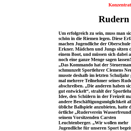
Konzentrat
Rudern 
Um erfolgreich zu sein, muss man si
schön in die Riemen legen. Diese Er
machen Jugendliche der Oberschule
Erkner. Mädchen und Jungs sitzen d
einem Boot, und müssen sich dabei 
noch eine ganze Menge sagen lassen!
„Das Kommando hat der Steuerman
schmunzelt Sportlehrer Clemens Ne
musste deshalb im letzten Schuljahr 
mal mehrere Teilnehmer seines Rud
abschreiben. „Die anderen haben si
gut entwickelt“, strahlt der Sportleh
Idee, den Schülern in der Freizeit ma
andere Beschäftigungsmöglichkeit al
übliche Ballspiele anzubieten, hatte 
örtliche „Ruderverein Wasserfreund
seinem Vorsitzenden Carsten
Leuchtenberger. „Wir wollen mehr
Jugendliche für unseren Sport begei