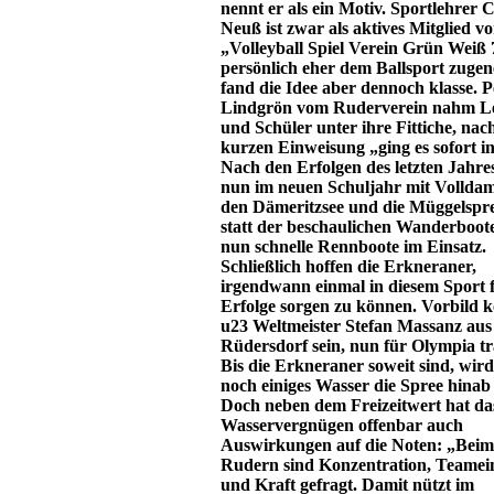
nennt er als ein Motiv. Sportlehrer 
Neuß ist zwar als aktives Mitglied v
„Volleyball Spiel Verein Grün Weiß 
persönlich eher dem Ballsport zugene
fand die Idee aber dennoch klasse. P
Lindgrön vom Ruderverein nahm L
und Schüler unter ihre Fittiche, nac
kurzen Einweisung „ging es sofort in
Nach den Erfolgen des letzten Jahres
nun im neuen Schuljahr mit Volldam
den Dämeritzsee und die Müggelspr
statt der beschaulichen Wanderboote
nun schnelle Rennboote im Einsatz.
Schließlich hoffen die Erkneraner,
irgendwann einmal in diesem Sport 
Erfolge sorgen zu können. Vorbild 
u23 Weltmeister Stefan Massanz aus
Rüdersdorf sein, nun für Olympia tra
Bis die Erkneraner soweit sind, wir
noch einiges Wasser die Spree hinab 
Doch neben dem Freizeitwert hat da
Wasservergnügen offenbar auch
Auswirkungen auf die Noten: „Beim
Rudern sind Konzentration, Teamei
und Kraft gefragt. Damit nützt im