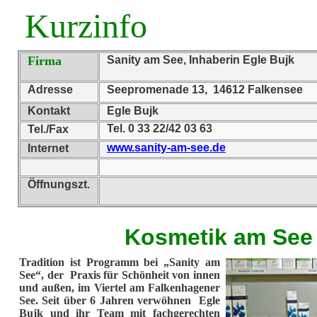
Kurzinfo
Firma
Sanity am See, Inhaberin Egle Bujk
Adresse
Seepromenade 13, 14612 Falkensee
Kontakt
Egle Bujk
Tel. 0 33 22/42 03 63
Tel./Fax
www.sanity-am-see.de
Internet
Öffnungszt.
Kosmetik am See
Tradition ist Programm bei „Sanity am
See“, der Praxis für Schönheit von innen
und außen, im Viertel am Falkenhagener
See. Seit über 6 Jahren verwöhnen Egle
Bujk und ihr Team mit fachgerechten