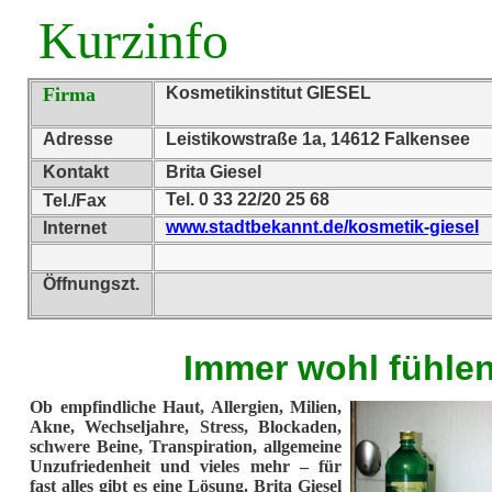
Kurzinfo
Firma
Kosmetikinstitut GIESEL
Adresse
Leistikowstraße 1a, 14612 Falkensee
Kontakt
Brita Giesel
Tel. 0 33 22/20 25 68
Tel./Fax
www.stadtbekannt.de/kosmetik-giesel
Internet
Öffnungszt.
Immer wohl fühle
Ob empfindliche Haut, Allergien, Milien,
Akne, Wechseljahre, Stress, Blockaden,
schwere Beine, Transpiration, allgemeine
Unzufriedenheit und vieles mehr – für
fast alles gibt es eine Lösung. Brita Giesel