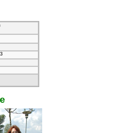
n
13
se