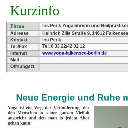
Kurzinfo
Firma
Iris Perik Yogalehrerin und Heilpraktik
Adresse
Heinrich Zille Straße 9, 14612 Falkense
Kontakt
Iris Perik
Tel. 0 33 22/42 02 12
Tel./Fax
www.yoga-falkensee-berlin.de
Internet
Mail
Öffnungszt.
Neue Energie und Ruhe m
Yoga ist ein Weg der Veränderung, der
den Menschen in seiner ganzen Vielfalt
anspricht und den man in jedem Alter
gehen kann.