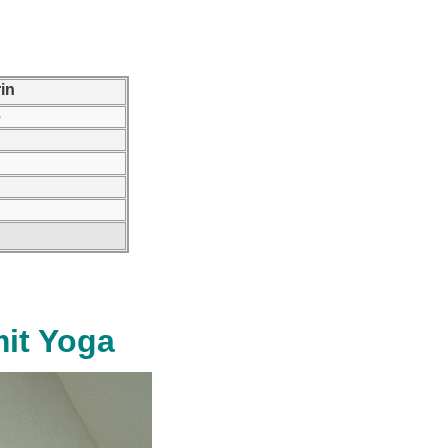
erin
e
it Yoga