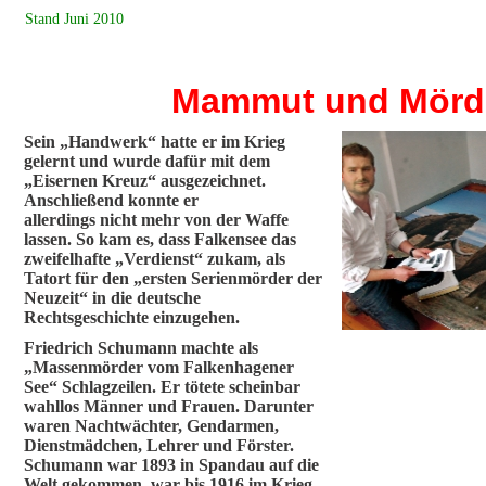
Stand Juni 2010
Mammut und Mörd
Sein „Handwerk“ hatte er im Krieg
gelernt und wurde dafür mit dem
„Eisernen Kreuz“ ausgezeichnet.
Anschließend konnte er
allerdings nicht mehr von der Waffe
lassen. So kam es, dass Falkensee das
zweifelhafte „Verdienst“ zukam, als
Tatort für den „ersten Serienmörder der
Neuzeit“ in die deutsche
Rechtsgeschichte einzugehen.
Friedrich Schumann machte als
„Massenmörder vom Falkenhagener
See“ Schlagzeilen. Er tötete scheinbar
wahllos Männer und Frauen. Darunter
waren Nachtwächter, Gendarmen,
Dienstmädchen, Lehrer und Förster.
Schumann war 1893 in Spandau auf die
Welt gekommen, war bis 1916 im Krieg