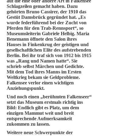
auf die eine oder andere Art in Falkensee
Schlagzeilen gemacht haben. Dazu
gehörten Bruno Cassirer, der 1910 das
Gestüt Damsbrück gegründet hat. „Es
wurde federführend bei der Zucht von
Pferden für den Trab-Rennsport“, so
Museumsleiterin Gabriele Helbig. Maria
Benemann öffnete den Salon ihres
Hauses in Finkenkrug der geistigen und
gesellschaftlichen Elite des aufstrebenden
Berlin. Bei ihr traf sich von 1912 bis 1915
was „Rang und Namen hatte“. Sie
schrieb selbst Märchen und Gedichte.
Mit dem Tod ihres Manns im Ersten
Weltkrieg bekam sie Geldprobleme.
Falkensee verlor einen wichtigen
Anziehungspunkt.
Und noch einen „berühmten Falkenseer“
setzt das Museum erstmals richtig ins
Bild: Endlich gibt es Platz, um dem
einzigen Mammut weit und breit
entsprechende Aufmerksamkeit
zukommen zu lassen.
Weitere neue Schwerpunkte der