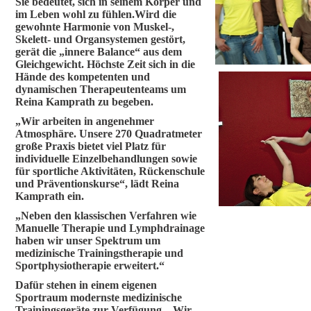
Sie bedeutet, sich in seinem Körper und
im Leben wohl zu fühlen.Wird die
gewohnte Harmonie von Muskel-,
Skelett- und Organsystemen gestört,
gerät die „innere Balance“ aus dem
Gleichgewicht. Höchste Zeit sich in die
Hände des kompetenten und
dynamischen Therapeutenteams um
Reina Kamprath zu begeben.
„Wir arbeiten in angenehmer
Atmosphäre. Unsere 270 Quadratmeter
große Praxis bietet viel Platz für
individuelle Einzelbehandlungen sowie
für sportliche Aktivitäten, Rückenschule
und Präventionskurse“, lädt Reina
Kamprath ein.
„Neben den klassischen Verfahren wie
Manuelle Therapie und Lymphdrainage
haben wir unser Spektrum um
medizinische Trainingstherapie und
Sportphysiotherapie erweitert.“
Dafür stehen in einem eigenen
Sportraum modernste medizinische
Trainingsgeräte zur Verfügung. „Wir