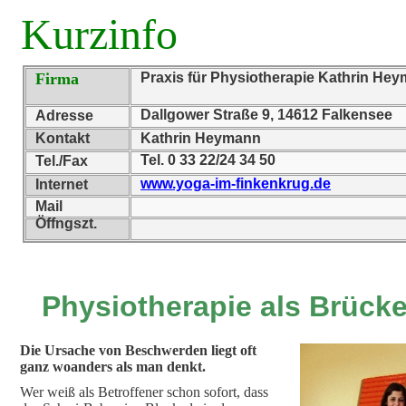
Kurzinfo
Firma
Praxis für Physiotherapie Kathrin He
Dallgower Straße 9, 14612 Falkensee
Adresse
Kontakt
Kathrin Heymann
Tel. 0 33 22/24 34 50
Tel./Fax
www.yoga-im-finkenkrug.de
Internet
Mail
Öffngszt.
Physiotherapie als Brück
Die Ursache von Beschwerden liegt oft
ganz woanders als man denkt.
Wer weiß als Betroffener schon sofort, dass