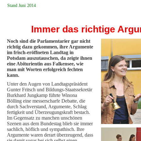
Stand Juni 2014
Immer das richtige Arg
Noch sind die Parlamentarier gar nicht
richtig dazu gekommen, ihre Argumente
im frisch-eröffneten Landtag in
Potsdam auszutauschen, da zeigte ihnen
eine Abiturientin aus Falkensee, wie
man mit Worten erfolgreich fechten
kann.
Unter den Augen von Landtagspräsident
Gunter Fritsch und Bildungs-Staatssekretär
Burkhard Jungkamp führte Winona
Bölling eine messerscharfe Debatte, die
durch Sachverstand, Argumente, Schlag
fertigkeit und Überzeugungskraft bestach.
Im Gegensatz zu manchen unschönen
Szenen aus dem Bundestag blieb sie immer
sachlich, höflich und sympathisch. Ihre
Argumente waren derart überzeugend, dass
sie damit sogar bei sich selbst einen