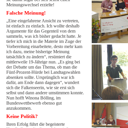
Meinungswechsel erzielte!
Falsche Meinung!
„Eine eingefahrene Ansicht zu vertreten,
ist einfach zu einfach. Ich wollte deshalb
Argumente für das Gegenteil von dem
sammeln, was ich bisher gedacht hatte. Je
tiefer ich mich in die Materie im Zuge der
Vorbereitung einarbeitete, desto mehr kam
ich dazu, meine bisherige Meinung
tatsächlich zu ändern“, resümiert die
mittlerweile 19-Jährige nun. „Es ging bei
der Debatte um das Thema, ob man die
Fünf-Prozent-Hürde bei Landtagswahlen
absenken sollte. Ursprünglich war ich
dafür, am Ende dann dagegen“, wundert
sich die Falkenseerin, wie sie erst sich
selbst und dann andere umstimmen konnte.
Nun hofft Winona Bölling, im
Bundeswettbewerb ebenso gut
anzukommen.
Keine Politik?
Ihren Erfolg führt die begeisterte