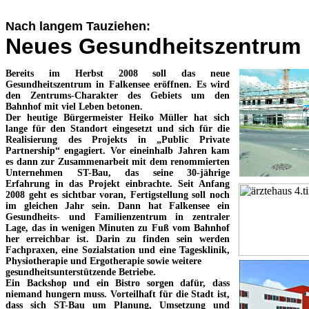
Nach langem Tauziehen:
Neues Gesundheitszentrum
Bereits im Herbst 2008 soll das neue
Gesundheitszentrum in Falkensee eröffnen. Es wird
den Zentrums-Charakter des Gebiets um den
Bahnhof mit viel Leben betonen.
Der heutige Bürgermeister Heiko Müller hat sich
lange für den Standort eingesetzt und sich für die
Realisierung des Projekts in „Public Private
Partnership“ engagiert. Vor eineinhalb Jahren kam
es dann zur Zusammenarbeit mit dem renommierten
Unternehmen ST-Bau, das seine 30-jährige
Erfahrung in das Projekt einbrachte. Seit Anfang
2008 geht es sichtbar voran, Fertigstellung soll noch
im gleichen Jahr sein. Dann hat Falkensee ein
Gesundheits- und Familienzentrum in zentraler
Lage, das in wenigen Minuten zu Fuß vom Bahnhof
her erreichbar ist. Darin zu finden sein werden
Fachpraxen, eine Sozialstation und eine Tagesklinik,
Physiotherapie und Ergotherapie sowie weitere
gesundheitsunterstützende Betriebe.
Ein Backshop und ein Bistro sorgen dafür, dass
niemand hungern muss. Vorteilhaft für die Stadt ist,
dass sich ST-Bau um Planung, Umsetzung und