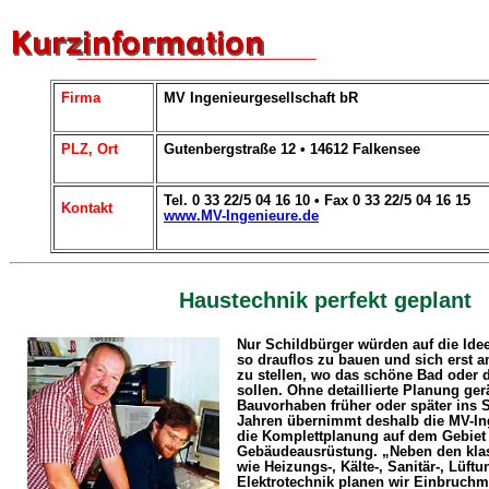
Firma
MV Ingenieurgesellschaft bR
PLZ, Ort
Gutenbergstraße 12 • 14612 Falkensee
Tel. 0 33 22/5 04 16 10 • Fax 0 33 22/5 04 16 15
Kontakt
www.MV-Ingenieure.de
Haustechnik perfekt geplant
Nur Schildbürger würden auf die Id
so drauflos zu bauen und sich erst 
zu stellen, wo das schöne Bad oder 
sollen. Ohne detaillierte Planung ger
Bauvorhaben früher oder später ins S
Jahren übernimmt deshalb die MV-In
die Komplettplanung auf dem Gebiet
Gebäudeausrüstung. „Neben den kla
wie Heizungs-, Kälte-, Sanitär-, Lüft
Elektrotechnik planen wir Einbruch