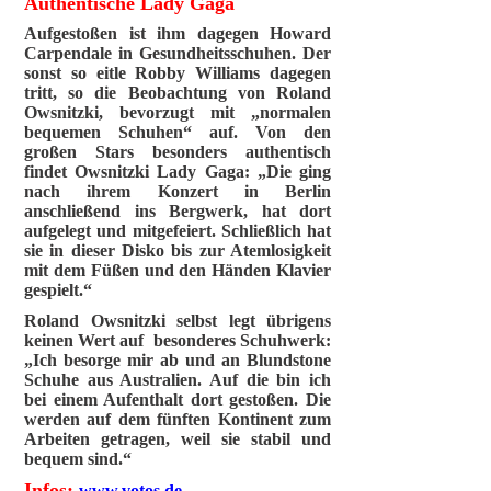
Authentische Lady Gaga
Aufgestoßen ist ihm dagegen Howard
Carpendale in Gesundheitsschuhen. Der
sonst so eitle Robby Williams dagegen
tritt, so die Beobachtung von Roland
Owsnitzki, bevorzugt mit „normalen
bequemen Schuhen“ auf. Von den
großen Stars besonders authentisch
findet Owsnitzki Lady Gaga: „Die ging
nach ihrem Konzert in Berlin
anschließend ins Bergwerk, hat dort
aufgelegt und mitgefeiert. Schließlich hat
sie in dieser Disko bis zur Atemlosigkeit
mit dem Füßen und den Händen Klavier
gespielt.“
Roland Owsnitzki selbst legt übrigens
keinen Wert auf besonderes Schuhwerk:
„Ich besorge mir ab und an Blundstone
Schuhe aus Australien. Auf die bin ich
bei einem Aufenthalt dort gestoßen. Die
werden auf dem fünften Kontinent zum
Arbeiten getragen, weil sie stabil und
bequem sind.“
Infos:
www.votos.de