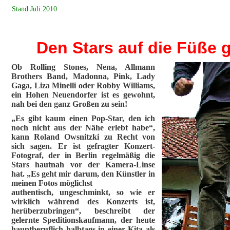
Stand Juli 2010
Den Stars auf die Füße
Ob Rolling Stones, Nena, Allmann
Brothers Band, Madonna, Pink, Lady
Gaga, Liza Minelli oder Robby Williams,
ein Hohen Neuendorfer ist es gewohnt,
nah bei den ganz Großen zu sein!
„Es gibt kaum einen Pop-Star, den ich
noch nicht aus der Nähe erlebt habe“,
kann Roland Owsnitzki zu Recht von
sich sagen. Er ist gefragter Konzert-
Fotograf, der in Berlin regelmäßig die
Stars hautnah vor der Kamera-Linse
hat. „Es geht mir darum, den Künstler in
meinen Fotos möglichst
authentisch, ungeschminkt, so wie er
wirklich während des Konzerts ist,
herüberzubringen“, beschreibt der
gelernte Speditionskaufmann, der heute
hauptberuflich halbtags in einer Kita als