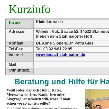
Kurzinfo
Firma
Kleintierpraxis
Adresse
Wilhelm Külz Straße 52, 14532 Stahnsd
(neben dem Stahnsdorfer Hof)
Kontakt
Dr. Anne Sjöberg/Dr. Petra Gies
Tel./Fax
Tel. 03 32 9/61 22 95
www.tierarzt-stahnsdorf.de
Internet
Mail
Öffnungszt.
Beratung und Hilfe für H
Weiß jeder, der sich Hund, Katze,
Meerschweinchen, Kaninchen oder
Singvogel anschaffen will, worauf man
schon vorab achten sollte?
Die Wahl des richtigen tierischen Freundes ist