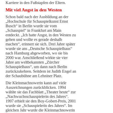
Karriere in den Fußstapfen der Eltern.
Mit viel Angst in den Westen
Schon bald nach der Ausbildung an der
„Hochschule für Schauspielkunst Ernst
Busch“ in Berlin wurde sie vom
„Schauspiel“ in Frankfurt am Main
entdeckt. „Ich hatte Angst, in den Westen zu
gehen und wollte es gerade deshalb
machen“, erinnert sie sich. Drei Jahre später
wurde sie ans „Deutsche Schauspielhaus“
nach Hamburg abgeworben, wo sie bis
2000 war. Anschließend wirkte sie vier
Jahre am weltbekannten „Zürcher
Schauspielhaus“, um dann nach Berlin
zurückzukehren. Seitdem ist Judith Engel an
der Schaubühne am Lehniner Platz.
Die Kleinmachnowerin kann auf viele
Auszeichnungen zurückblicken. 1994
wählte sie das Fachblatt „Theater heute“ zur
„Nachwuchsschauspielerin des Jahres“.
1997 erhielt sie den Boy-Gobert-Preis, 2001
wurde sie „Schauspielerin des Jahres“. Im
gleichen Jahr wurde die Kleinmachnowerin