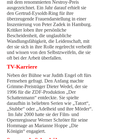
mit dem renommierten Nestroy-Preis
ausgezeichnet. Ein Jahr darauf erhielt sie
den Gertrud-Eysoldt-Ring für ihre
überzeugende Frauendarstellung in einer
Inszenierung von Peter Zadek in Hamburg.
Kritiker loben ihre persönliche
Bescheidenheit, die unglaubliche
Wandlungsfähigkeit, die Leidenschaft, mit
der sie sich in ihre Rolle regelrecht verbeißt
und wissen von den Selbstzweifeln, die sie
oft bei der Arbeit überfallen.
TV-Karriere
Neben der Bühne war Judith Engel oft fürs
Fernsehen gefragt. Den Anfang machte
Grimme-Preisträger Dieter Wedel, der sie
1996 für die ZDF-Produktion „Der
Schattenmann“ entdeckte. Sie spielte
daraufhin in beliebten Serien wie „Tatort“,
„Stubbe“ oder „Adelheid und ihre Mörder“.
Im Jahr 2000 hatte sie der Film- und
Opernregisseur Werner Schröter für seine
Hommage an Marianne Hoppe „Die
Königin“ engagiert.