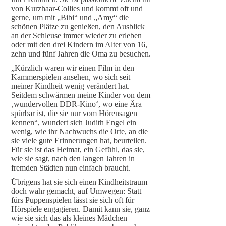
von Kurzhaar-Collies und kommt oft und
gerne, um mit „Bibi“ und „Amy“ die
schönen Plätze zu genießen, den Ausblick
an der Schleuse immer wieder zu erleben
oder mit den drei Kindern im Alter von 16,
zehn und fünf Jahren die Oma zu besuchen.
„Kürzlich waren wir einen Film in den
Kammerspielen ansehen, wo sich seit
meiner Kindheit wenig verändert hat.
Seitdem schwärmen meine Kinder von dem
‚wundervollen DDR-Kino‘, wo eine Ära
spürbar ist, die sie nur vom Hörensagen
kennen“, wundert sich Judith Engel ein
wenig, wie ihr Nachwuchs die Orte, an die
sie viele gute Erinnerungen hat, beurteilen.
Für sie ist das Heimat, ein Gefühl, das sie,
wie sie sagt, nach den langen Jahren in
fremden Städten nun einfach braucht.
Übrigens hat sie sich einen Kindheitstraum
doch wahr gemacht, auf Umwegen: Statt
fürs Puppenspielen lässt sie sich oft für
Hörspiele engagieren. Damit kann sie, ganz
wie sie sich das als kleines Mädchen