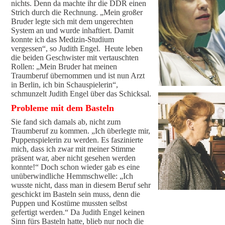
nichts. Denn da machte ihr die DDR einen
Strich durch die Rechnung. „Mein großer
Bruder legte sich mit dem ungerechten
System an und wurde inhaftiert. Damit
konnte ich das Medizin-Studium
vergessen“, so Judith Engel. Heute leben
die beiden Geschwister mit vertauschten
Rollen: „Mein Bruder hat meinen
Traumberuf übernommen und ist nun Arzt
in Berlin, ich bin Schauspielerin“,
schmunzelt Judith Engel über das Schicksal.
Probleme mit dem Basteln
Sie fand sich damals ab, nicht zum
Traumberuf zu kommen. „Ich überlegte mir,
Puppenspielerin zu werden. Es faszinierte
mich, dass ich zwar mit meiner Stimme
präsent war, aber nicht gesehen werden
konnte!“ Doch schon wieder gab es eine
unüberwindliche Hemmschwelle: „Ich
wusste nicht, dass man in diesem Beruf sehr
geschickt im Basteln sein muss, denn die
Puppen und Kostüme mussten selbst
gefertigt werden.“ Da Judith Engel keinen
Sinn fürs Basteln hatte, blieb nur noch die