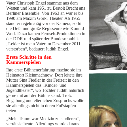
Vater Christoph Engel stammte aus dem
Westen und kam 1951 zu Bertolt Brecht ans
Berliner Ensemble. Von 1963 an war er bis
1990 am Maxim-Gorki-Theater. Ab 1955
stand er regelmäßig vor der Kamera, so für
die Defa und große Regisseure wie Konrad
Wolf. Dazu kamen Fernseh-Produktionen in
der DDR und später der Bundesrepublik.
„Leider ist mein Vater im Dezember 2011
verstorben“, bedauert Judith Engel.
Erste Schritte in den
Kammerspielen
Ihre erste Bühnenerfahrung machte sie im
Heimatort Kleinmachnow. Dort leitete ihre
Mutter Sina Fiedler in der Freizeit in den
Kammerspielen das „Kinder- und
Jugendtheater“, wo Tochter Judith natürlich
gerne mit auf der Bühne stand. Trotz
Begabung und elterlichen Zuspruchs wollte
sie allerdings nicht in deren Fußstapfen
treten.
„Mein Traum war Medizin zu studieren“,
verrät sie heute. Allerdings wurde daraus