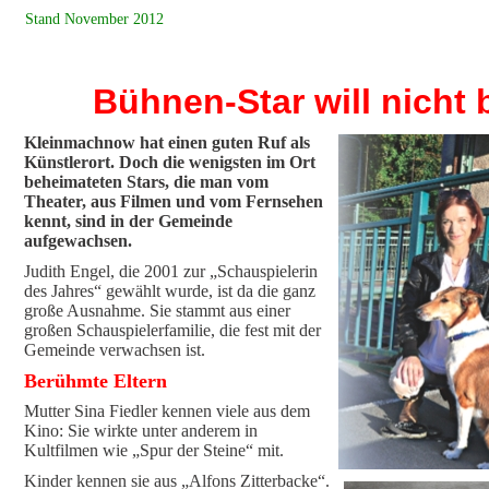
Stand November 2012
Bühnen-Star will nicht 
Kleinmachnow hat einen guten Ruf als
Künstlerort. Doch die wenigsten im Ort
beheimateten Stars, die man vom
Theater, aus Filmen und vom Fernsehen
kennt, sind in der Gemeinde
aufgewachsen.
Judith Engel, die 2001 zur „Schauspielerin
des Jahres“ gewählt wurde, ist da die ganz
große Ausnahme. Sie stammt aus einer
großen Schauspielerfamilie, die fest mit der
Gemeinde verwachsen ist.
Berühmte Eltern
Mutter Sina Fiedler kennen viele aus dem
Kino: Sie wirkte unter anderem in
Kultfilmen wie „Spur der Steine“ mit.
Kinder kennen sie aus „Alfons Zitterbacke“.