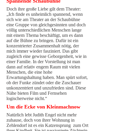
Spannende Schaubühne
Doch ihre große Liebe gilt dem Theater:
„Ich finde es unheimlich spannend, wenn
sich wie am Theater an der Schaubühne
eine Gruppe von gleichgesinnten und doch
völlig unterschiedlichen Menschen lange
mit einem Thema beschäftigt, um es dann
auf die Bühne zu bringen. Dafür ist ein
konzentrierter Zusammenhalt nötig, der
mich immer wieder fasziniert. Das gibt
zugleich eine gewisse Geborgenheit, wie in
einer Familie. In der Vorstellung ist man
dann auf relativ engem Raum mit vielen
Menschen, die eine hohe
Erwartungshaltung haben. Man spürt sofort,
ob der Funke zündet oder die Zuschauer
unkonzentriert und unzufrieden sind. Diese
Nähe bieten Film und Fernsehen
logischerweise nicht.“
Um die Ecke von Kleinmachnow
Natürlich lebt Judith Engel nicht mehr
zuhause, doch von ihrer Wohnung in
Zehlendorf ist es ein Katzensprung zum Ort
ihrer Kindheit. Sie ist passionierte Züchterin