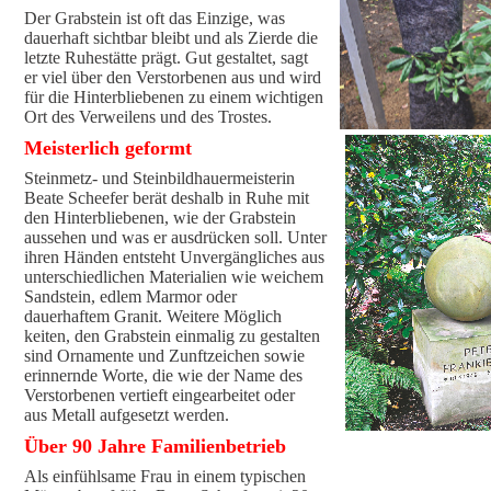
Der Grabstein ist oft das Einzige, was
dauerhaft sichtbar bleibt und als Zierde die
letzte Ruhestätte prägt. Gut gestaltet, sagt
er viel über den Verstorbenen aus und wird
für die Hinterbliebenen zu einem wichtigen
Ort des Verweilens und des Trostes.
Meisterlich geformt
Steinmetz- und Steinbildhauermeisterin
Beate Scheefer berät deshalb in Ruhe mit
den Hinterbliebenen, wie der Grabstein
aussehen und was er ausdrücken soll. Unter
ihren Händen entsteht Unvergängliches aus
unterschiedlichen Materialien wie weichem
Sandstein, edlem Marmor oder
dauerhaftem Granit. Weitere Möglich
keiten, den Grabstein einmalig zu gestalten
sind Ornamente und Zunftzeichen sowie
erinnernde Worte, die wie der Name des
Verstorbenen vertieft eingearbeitet oder
aus Metall aufgesetzt werden.
Über 90 Jahre Familienbetrieb
Als einfühlsame Frau in einem typischen