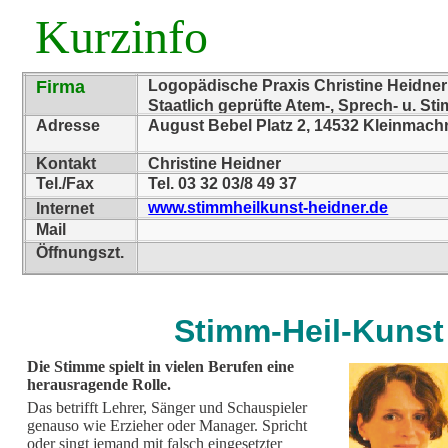
Kurzinfo
Firma
Logopädische Praxis Christine Heidner
Staatlich geprüfte Atem-, Sprech- u. St
Adresse
August Bebel Platz 2, 14532 Kleinmac
Kontakt
Christine Heidner
Tel./Fax
Tel. 03 32 03/8 49 37
www.stimmheilkunst-heidner.de
Internet
Mail
Öffnungszt.
Stimm-Heil-Kunst
Die Stimme spielt in vielen Berufen eine
herausragende Rolle.
Das betrifft Lehrer, Sänger und Schauspieler
genauso wie Erzieher oder Manager. Spricht
oder singt jemand mit falsch eingesetzter