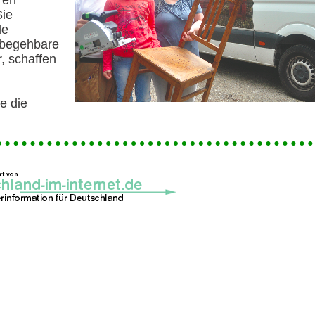
ren
Sie
de
 begehbare
, schaffen
e die