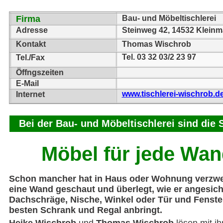
Firma
Bau- und Möbeltischlerei
Adresse
Steinweg 42, 14532 Klein
Kontakt
Thomas Wischrob
Tel. 03 32 03/2 23 97
Tel./Fax
Öffngszeiten
E-Mail
www.tischlerei-wischrob.d
Internet
Bei der Bau- und Möbeltischlerei sind di
Möbel für jede Wa
Schon mancher hat in Haus oder Wohnung verzwei
eine Wand geschaut und überlegt, wie er angesic
Dachschräge, Nische, Winkel oder Tür und Fenst
besten Schrank und Regal anbringt.