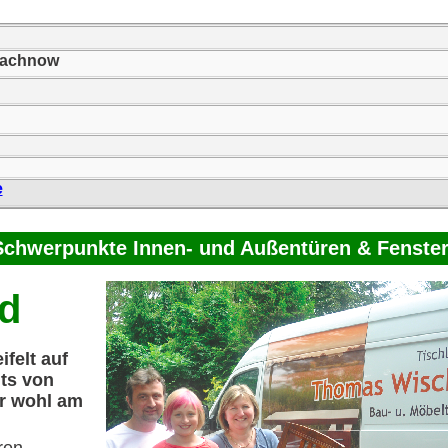
machnow
e
e Schwerpunkte Innen- und Außentüren & Fenste
nd
felt auf
hts von
er wohl am