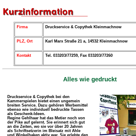
Firma
Druckservice & Copythek Kleinmachnow
PLZ, Ort
Karl Marx Straße 21 a, 14532 Kleinmachnow
Kontakt
Tel. 033203/77259, Fax 033203/77260
Alles wie gedruckt
Druckservice & Copythek bei den
Kammerspielen bietet einen ungemein
breiten Service. Dazu gehören Werbemittel
ebenso wie individuell bedruckte Tassen
als Geschenk-Ideen.
Regine Gehlhaar hat das Metier noch von
der Pike auf gelernt. Sie erinnert sich gut
an die Zeiten, wo sie vor über 20 Jahren
als Schriftsetzerin im Bleisatz mit Ahle
und Winkelhaken aktiv war. Sie erlebte den